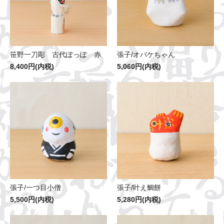
笹野一刀彫 古代ぽっぽ 赤
張子/オバケちゃん
8,400円(内税)
5,060円(内税)
張子/一つ目小僧
張子/叶え鯛餅
5,500円(内税)
5,280円(内税)