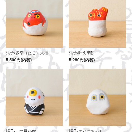
張子/多幸（たこ）大福
張子/叶え鯛餅
5,500円(内税)
5,280円(内税)
張子/一つ目小僧
張子/オバケちゃん