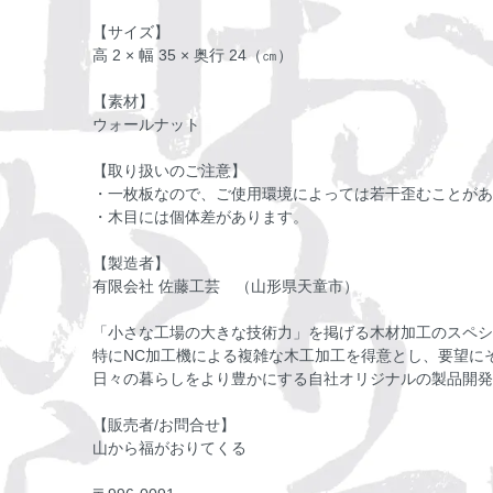
【サイズ】
高 2 × 幅 35 × 奥行 24（㎝）
【素材】
ウォールナット
【取り扱いのご注意】
・一枚板なので、ご使用環境によっては若干歪むことがあ
・木目には個体差があります。
【製造者】
有限会社 佐藤工芸 （山形県天童市）
「小さな工場の大きな技術力」を掲げる木材加工のスペシ
特にNC加工機による複雑な木工加工を得意とし、要望に
日々の暮らしをより豊かにする自社オリジナルの製品開発
【販売者/お問合せ】
山から福がおりてくる