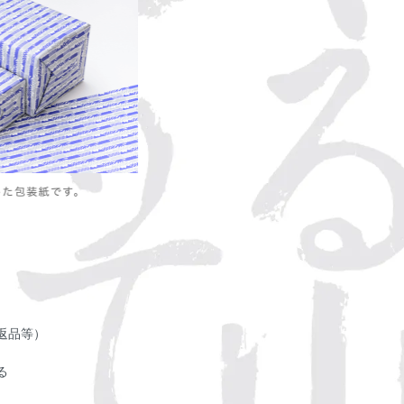
返品等）
る