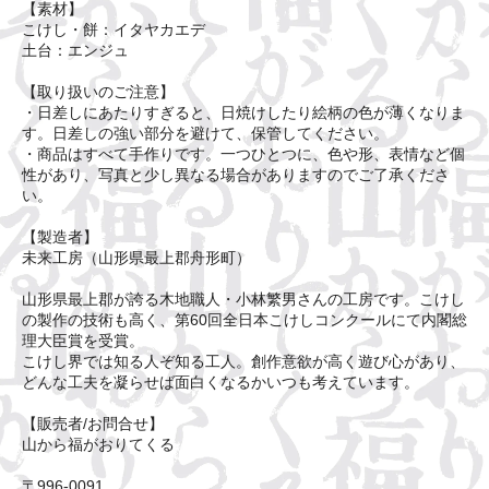
【素材】
こけし・餅：イタヤカエデ
土台：エンジュ
【取り扱いのご注意】
・日差しにあたりすぎると、日焼けしたり絵柄の色が薄くなりま
す。日差しの強い部分を避けて、保管してください。
・商品はすべて手作りです。一つひとつに、色や形、表情など個
性があり、写真と少し異なる場合がありますのでご了承くださ
い。
【製造者】
未来工房（山形県最上郡舟形町）
山形県最上郡が誇る木地職人・小林繁男さんの工房です。こけし
の製作の技術も高く、第60回全日本こけしコンクールにて内閣総
理大臣賞を受賞。
こけし界では知る人ぞ知る工人。創作意欲が高く遊び心があり、
どんな工夫を凝らせば面白くなるかいつも考えています。
【販売者/お問合せ】
山から福がおりてくる
〒996-0091