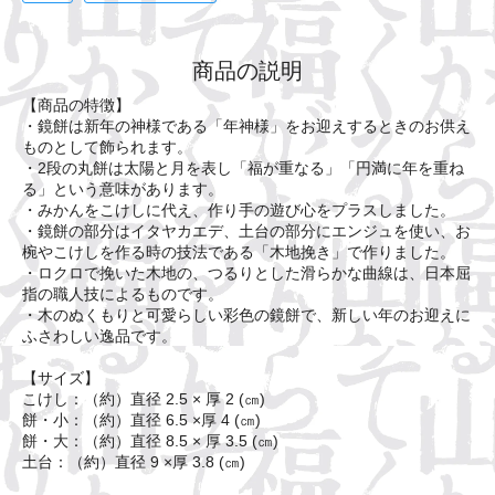
商品の説明
【商品の特徴】
・鏡餅は新年の神様である「年神様」をお迎えするときのお供え
ものとして飾られます。
・2段の丸餅は太陽と月を表し「福が重なる」「円満に年を重ね
る」という意味があります。
・みかんをこけしに代え、作り手の遊び心をプラスしました。
・鏡餅の部分はイタヤカエデ、土台の部分にエンジュを使い、お
椀やこけしを作る時の技法である「木地挽き」で作りました。
・ロクロで挽いた木地の、つるりとした滑らかな曲線は、日本屈
指の職人技によるものです。
・木のぬくもりと可愛らしい彩色の鏡餅で、新しい年のお迎えに
ふさわしい逸品です。
【サイズ】
こけし：（約）直径 2.5 × 厚 2 (㎝)
餅・小：（約）直径 6.5 ×厚 4 (㎝)
餅・大：（約）直径 8.5 × 厚 3.5 (㎝)
土台：（約）直径 9 ×厚 3.8 (㎝)