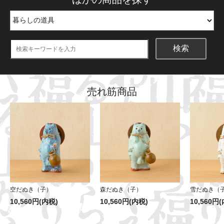
検索
売れ筋商品
森だぬき（子）
空だぬき（子）
雪だぬき（
10,560円(内税)
10,560円(内税)
10,560円